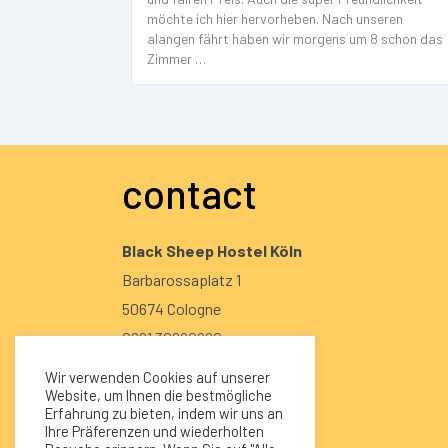
möchte ich hier hervorheben. Nach unseren
alangen fährt haben wir morgens um 8 schon das
Zimmer …
contact
Black Sheep Hostel Köln
Barbarossaplatz 1
50674 Cologne
0221 30290960
017684661128 ( auch über
Wir verwenden Cookies auf unserer
WhatsApp erreichbar )
Website, um Ihnen die bestmögliche
Erfahrung zu bieten, indem wir uns an
info@blacksheephostel.de
Ihre Präferenzen und wiederholten