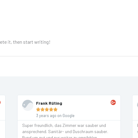
te it, then start writing!
Frank Rüting





3 years ago on Google
Super freundlich, das Zimmer war sauber und
ansprechend. Sanitär- und Duschraum sauber.
Rund um gut und nur weiter zu empfehlen