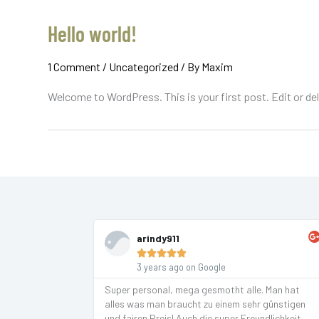
Hello world!
1 Comment
/
Uncategorized
/ By
Maxim
Welcome to WordPress. This is your first post. Edit or dele
arindy911





3 years ago on Google
Super personal, mega gesmotht alle. Man hat
alles was man braucht zu einem sehr günstigen
und fairen Preis! Auch die super Freundlichkeit